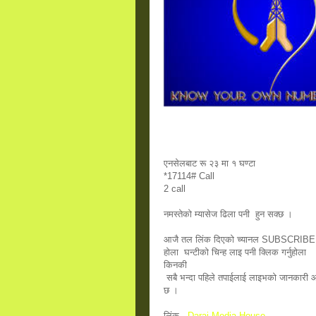
एनसेलबाट रू २३ मा १ घण्टा  
*17114# Call
2 call
नमस्तेकाे म्यासेज ढिला पनी  हुन सक्छ ।
आजै तल लिंक दिएकाे च्यानल SUBSCRIBE गर
होला  घन्टीको चिन्ह लाइ पनी क्लिक गर्नुहाेला 
किनकी 
 सबै भन्दा पहिले तपाईलाई लाइभको जानकारी आउने 
छ ।
लिंक   
Darai Media House