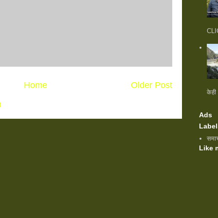
CLIC
Home
Older Post
केही
)
Ads
Label
समा
Like 