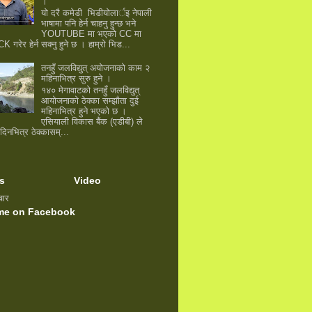
।
यो दरै कमेडी भिडीयोलार्इ नेपाली
भाषामा पनि हेर्न चाहनु हुन्छ भने
YOUTUBE मा भएकाे CC मा
K गरेर हेर्न सक्नु हुने छ । हाम्रो भिड...
तनहुँ जलविद्युत् अयोजनाको काम २
महिनाभित्र सुरु हुने ।
१४० मेगावाटको तनहुँ जलविद्युत्
आयोजनाको ठेक्का सम्झौता दुई
महिनाभित्र हुने भएको छ ।
एसियाली विकास बैंक (एडीबी) ले
 दिनभित्र ठेक्कासम्...
s
Video
चार
me on Facebook