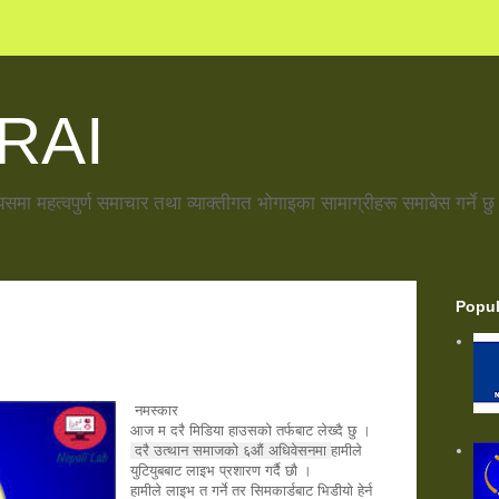
RAI
समा महत्वपुर्ण समाचार तथा व्याक्तीगत भोगाइका सामाग्रीहरू समाबेस गर्ने छु
Popul
नमस्कार 
आज म दरै मिडिया हाउसको तर्फबाट लेख्दै छु ।
दरै उत्थान समाजको ६औं अधिवेसनमा
हामीले 
युटियुबबाट लाइभ प्रशारण गर्दै छौ ।
हामीले लाइभ त गर्ने तर सिमकार्डबाट भिडीयो हेर्न 