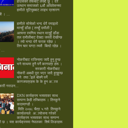
हाउसको तर्फबाट लेख्दै छु । दरै
उत्थान समाजको ६औं अधिवेसनमा
हामीले युटियुबबाट लाइभ प्रशारण
 छौ । ...
हामीले सोचेकाे भन्द धेरै रमाइलो
मानहुँ डाँडा ( तनहुँ दमाैली )
अत्यन्त रमणिय स्थान मानुहुँ डाँडा
तल दमाैलीबाट देख्दा जस्तो देखीन्छ
। त्यो भन्दा धेरै फरक रहेछ ।
तिन चार घण्टा त्यसै बित्दो रहेछ ।
...
नाेकरीबाट राजिनामा जादै हुनु हुन्छ
भने साथमा हुनै पर्ने कागपत्र हरू ।
सरकारी नाेकरीबाट
नाेकरी अबधी पुरा भएर जादै हुनुहुन्छ
भने तपार्इले बाेक्नै पर्ने
कागजपत्रहरू के के हुन अाज
ारी गराउन...
DXN कार्यक्रम भव्यताका साथ
सम्पन्न केही तस्बिरहरू । तिनकुने
काठमाण्डाै ।
मिति २०७८ चैत्र ५ गते तिनकुने
कार्यालयले अायोजना गरेकाे
कार्यक्रम भव्यताका साथ सम्पन्न
े छ । यस कार्यक्रममा नेपालका शिर्ष लिडरहरू
.