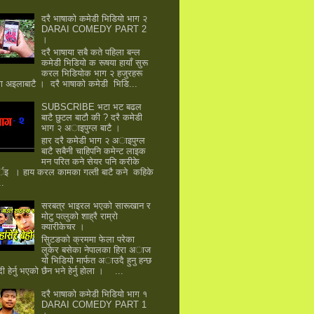
दरै भाषाकाे कमेडी भिडियो भाग २
DARAI COMEDY PART 2
।
दरै भाषाया सबै कते पहिला बन्ल
कमेडी भिडियाे क रूषया हायाँ सुरू
करल भिडियाेक भाग २ हजुरहरू
षा अइलाबाटै । दरै भाषाकाे कमेडी भिडि...
SUBSCRIBE भटा भट बढल
बाटै छुटल बाटाै की ? दरै कमेडी
भाग २ अाइपुग्ल बाटै ।
हार दरै कमेडी भाग २ अाइपुग्ल
बाटै सबैनी चाहिपनि कमेन्ट लाइक
मन परित कने सेयर पनि करीके
्इ । हाय करल कामका गल्ती बाटै कने कहिके
..
सरबत्र भाइरल भएको सारूखान र
मोटु पत्लुको शाह्रै राम्रो
क्यारीकेचर ।
सुिटङको क्रममा फेला परेका
लुकेर बसेका नेपालका हिरा अाज
यो भिडियो मार्फत अाउदै हुनु हन्छ
 हेर्नु भएकाे छैन भने हेर्नु हाेला । ...
दरै भाषाकाे कमेडी भिडियो भाग १
DARAI COMEDY PART 1