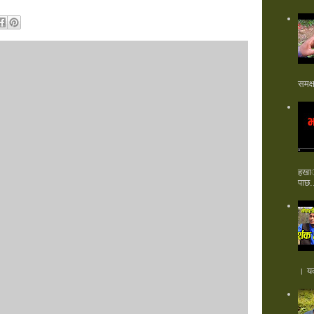
समक्
हखार
पाछ.
। यदी