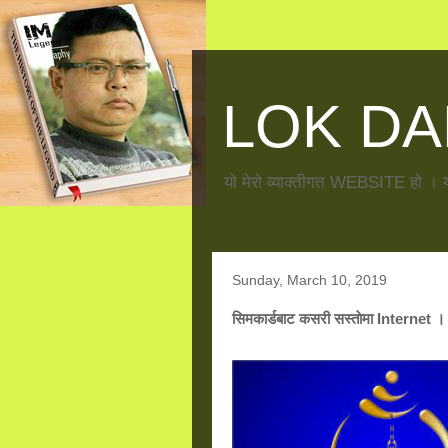
LOK DA
यो मेराे व्याक्तीगत WEBSITE हाे । य
Sunday, March 10, 2019
सिमकार्डबाट कसरी सस्ताेमा Internet ।