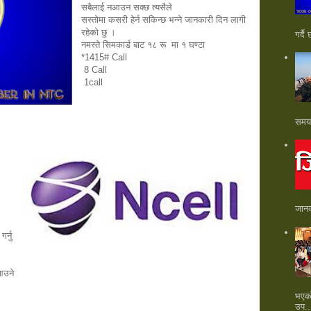
सबैलाई नआउन सक्छ त्यसैले 
सस्तोमा कसरी हेर्न सकिन्छ भन्ने जानकारी दिन लागी 
रहेको छु । 
गर्दै
नमस्ते सिमकार्ड बाट १८ रू  मा १ घण्टा  
*1415# Call
 8 Call
 1call
समय 
जानक
्नु 
भएका
उप..